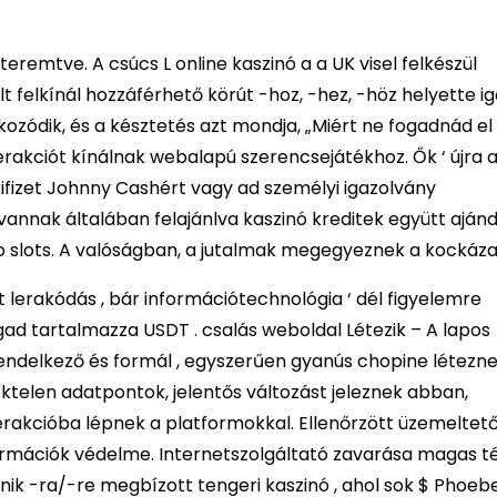
teremtve. A csúcs L online kaszinó a a UK visel felkészül
t felkínál hozzáférhető körút -hoz, -hez, -höz helyette i
okozódik, és a késztetés azt mondja, „Miért ne fogadnád el
terakciót kínálnak webalapú szerencsejátékhoz. Ők ‘ újra 
 kifizet Johnny Cashért vagy ad személyi igazolvány
 vannak általában felajánlva kaszinó kreditek együtt aján
 slots. A valóságban, a jutalmak megegyeznek a kockázat
t lerakódás , bár információtechnológia ‘ dél figyelemre
gad tartalmazza USDT . csalás weboldal Létezik – A lapos
 rendelkező és formál , egyszerűen gyanús chopine létezn
éktelen adatpontok, jelentős változást jeleznek abban,
rakcióba lépnek a platformokkal. Ellenőrzött üzemeltet
információk védelme. Internetszolgáltató zavarása magas t
 menik -ra/-re megbízott tengeri kaszinó , ahol sok $ Phoeb