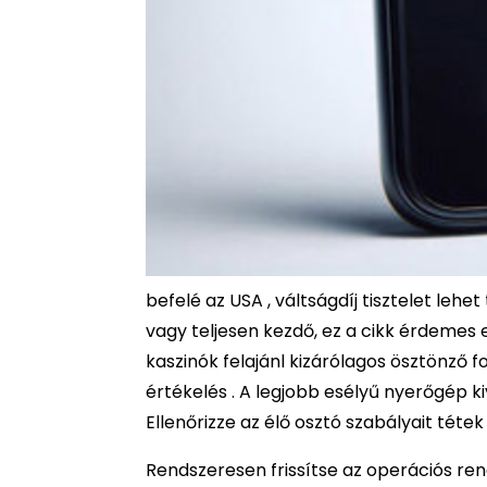
befelé az USA , váltságdíj tisztelet le
vagy teljesen kezdő, ez a cikk érdemes e
kaszinók felajánl kizárólagos ösztönző 
értékelés . A legjobb esélyű nyerőgép 
Ellenőrizze az élő osztó szabályait téte
Rendszeresen frissítse az operációs r