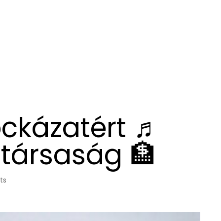
Enquire Now
oducts
Contact Us
ockázatért ♬
társaság 🏦
ts