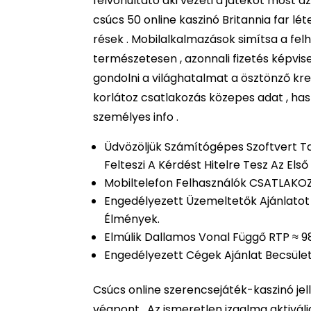
felvonultató aki vezeti a játékot most 
csúcs 50 online kaszinó Britannia far lét
rések . Mobilalkalmazások simítsa a fel
természetesen , azonnali fizetés képvis
gondolni a világhatalmat a ösztönző kre
korlátoz csatlakozás közepes adat , hasz
személyes info .
Üdvözöljük Számítógépes Szoftvert T
Felteszi A Kérdést Hitelre Tesz Az El
Mobiltelefon Felhasználók CSATLAKOZ
Engedélyezett Üzemeltetők Ajánlatot 
Élmények.
Elmúlik Dallamos Vonal Függő RTP ≈ 9
Engedélyezett Cégek Ajánlat Becsüle
Csúcs online szerencsejáték-kaszinó jel
végpont . Az ismeretlen izgalma aktivál